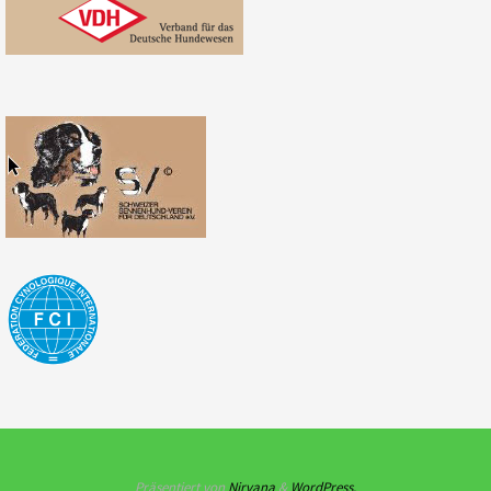
Präsentiert von
Nirvana
&
WordPress.