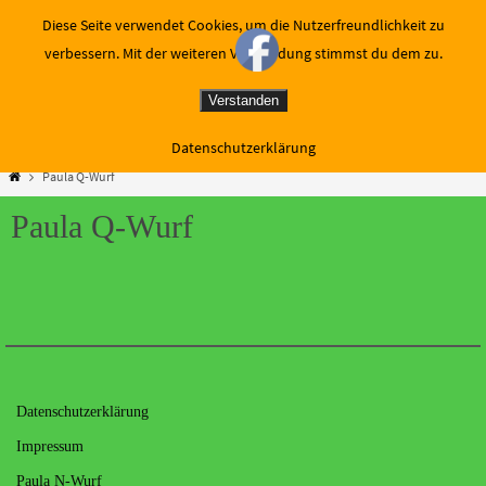
Zum
Diese Seite verwendet Cookies, um die Nutzerfreundlichkeit zu
Inhalt
verbessern. Mit der weiteren Verwendung stimmst du dem zu.
springen
Verstanden
Datenschutzerklärung
Start
Paula Q-Wurf
Paula Q-Wurf
Datenschutzerklärung
Impressum
Paula N-Wurf